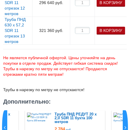
SDR 11
296 640
руб.
В КОРЗИНУ
отрезок 12
метров
Труба ПНД
630 х 57,2
SDR 11
321 360
руб.
В КОРЗИНУ
отрезок 13
метров
Не является публичной офертой. Цены уточняйте на день
покупки в отделе продаж. Действует гибкая система скидок!
Трубы в нарезку по метру не отпускаются! Продаются
отрезками кратно пяти метрам!
Трубы в нарезку по метру не отпускаются!
Дополнительно:
 20 х
Труба ПНД РЕДУТ 20 х
 50
2,0 SDR 11 бухта 100
метров
2 784
руб.