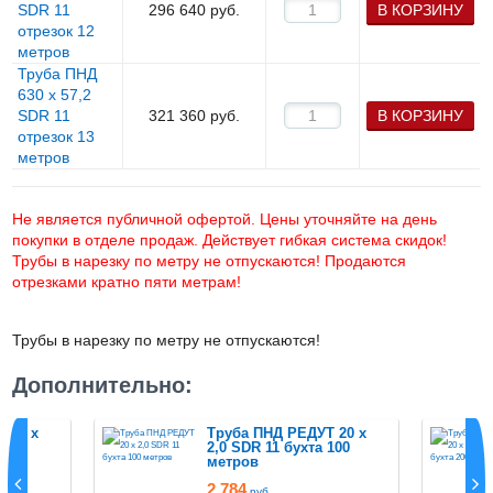
SDR 11
296 640
руб.
В КОРЗИНУ
отрезок 12
метров
Труба ПНД
630 х 57,2
SDR 11
321 360
руб.
В КОРЗИНУ
отрезок 13
метров
Не является публичной офертой. Цены уточняйте на день
покупки в отделе продаж. Действует гибкая система скидок!
Трубы в нарезку по метру не отпускаются! Продаются
отрезками кратно пяти метрам!
Трубы в нарезку по метру не отпускаются!
Дополнительно:
 20 х
Труба ПНД РЕДУТ 20 х
 50
2,0 SDR 11 бухта 100
метров
2 784
руб.