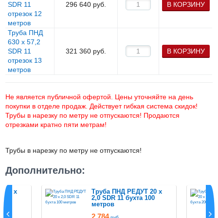
SDR 11
296 640
руб.
В КОРЗИНУ
отрезок 12
метров
Труба ПНД
630 х 57,2
SDR 11
321 360
руб.
В КОРЗИНУ
отрезок 13
метров
Не является публичной офертой. Цены уточняйте на день
покупки в отделе продаж. Действует гибкая система скидок!
Трубы в нарезку по метру не отпускаются! Продаются
отрезками кратно пяти метрам!
Трубы в нарезку по метру не отпускаются!
Дополнительно:
 20 х
Труба ПНД РЕДУТ 20 х
 50
2,0 SDR 11 бухта 100
метров
2 784
руб.