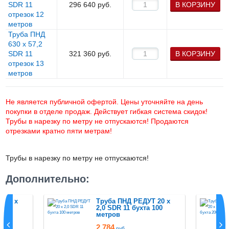
SDR 11
296 640
руб.
В КОРЗИНУ
отрезок 12
метров
Труба ПНД
630 х 57,2
SDR 11
321 360
руб.
В КОРЗИНУ
отрезок 13
метров
Не является публичной офертой. Цены уточняйте на день
покупки в отделе продаж. Действует гибкая система скидок!
Трубы в нарезку по метру не отпускаются! Продаются
отрезками кратно пяти метрам!
Трубы в нарезку по метру не отпускаются!
Дополнительно:
 20 х
Труба ПНД РЕДУТ 20 х
 50
2,0 SDR 11 бухта 100
метров
2 784
руб.