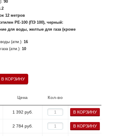
):
90
8.2
ок 12 метров
этилен PE-100 (ПЭ 100), черный:
ние для воды, желтые для газа (кроме
воды (атм.):
16
аза (атм.):
10
В КОРЗИНУ
Цена
Кол-во
1 392
руб.
В КОРЗИНУ
2 784
руб.
В КОРЗИНУ