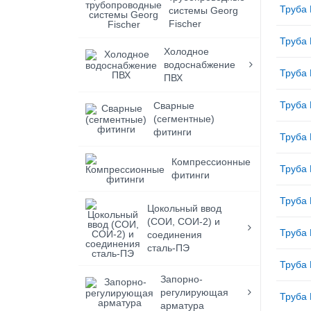
Труба 
системы Georg
Fischer
Труба 
Холодное
водоснабжение
Труба 
ПВХ
Труба 
Сварные
(сегментные)
фитинги
Труба 
Компрессионные
Труба 
фитинги
Труба 
Цокольный ввод
(СОИ, СОИ-2) и
Труба 
соединения
сталь-ПЭ
Труба 
Запорно-
регулирующая
Труба 
арматура