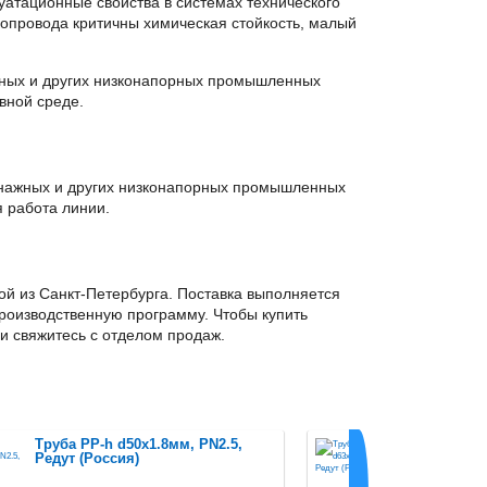
уатационные свойства в системах технического
бопровода критичны химическая стойкость, малый
жных и других низконапорных промышленных
вной среде.
ренажных и других низконапорных промышленных
я работа линии.
кой из Санкт-Петербурга. Поставка выполняется
роизводственную программу. Чтобы купить
ли свяжитесь с отделом продаж.
Труба PP-h d50x1.8мм, PN2.5,
Труба PP-
Редут (Россия)
Редут (Ро