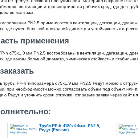
ии и не требует сложного обслуживания. Материал сохраняет экспл
абжения, вентиляции и транспортировки рабочих сред, где для тру
добство монтажа.
в исполнении PN2.5 применяются в вентиляции, дегазации, дрена
х, где нужен большой проходной диаметр и устойчивость к агресси
асть применения
PP-h d75x1.9 мм PN2.5 востребованы в вентиляции, дегазации, д
ах, где важны большой диаметр, химическая стойкость и стабильна
 заказать
ь трубы PP-h типоразмера d75x1.9 мм PN2.5 Редут можно с отгруз
ми; при необходимости можно согласовать объем под объект или п
ию Редут и уточнить сроки отгрузки, отправьте заявку через сайт и
олнительно:
Труба PP-h d180x4.4мм, PN2.5,
Редут (Россия)