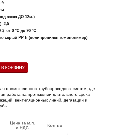
1.9
ты
под заказ ДО 12м.)
):
2,5
С):
от 0 °C до 90 °C
ло-серый РР-h (полипропилен-гомополимер)
В КОРЗИНУ
для промышленных трубопроводных систем, где
ная работа на протяжении длительного срока
каций, вентиляционных линий, дегазации и
рубы.
Цена за м.п.
Кол-во
с НДС