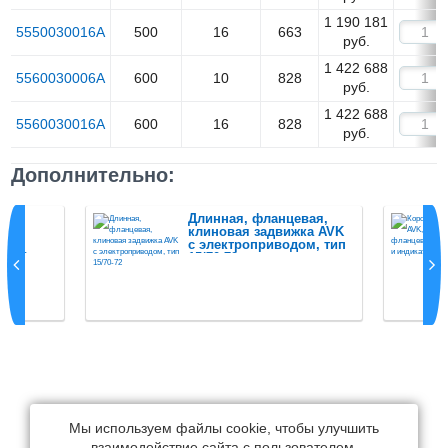
1 190 181
5550030016A
500
16
663
руб.
1 422 688
5560030006A
600
10
828
руб.
1 422 688
5560030016A
600
16
828
руб.
Дополнительно:
Длинная, фланцевая,
м,
клиновая задвижка AVK
вая,
с электроприводом, тип
06/30
15/70-72
Мы используем файлы cookie, чтобы улучшить
взаимодействие сайта с пользователем.