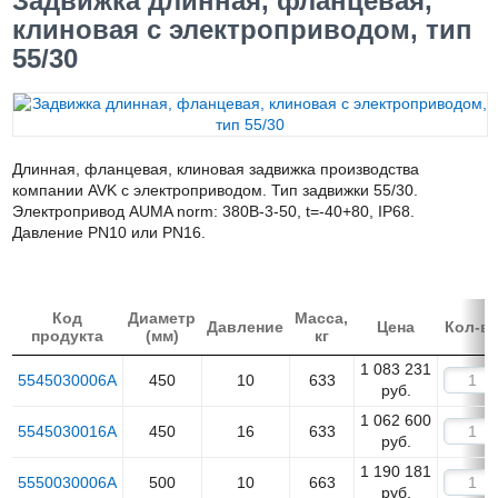
Задвижка длинная, фланцевая,
клиновая с электроприводом, тип
55/30
Длинная, фланцевая, клиновая задвижка производства
компании AVK с электроприводом. Тип задвижки 55/30.
Электропривод AUMA norm: 380B-3-50, t=-40+80, IP68.
Давление PN10 или PN16.
Код
Диаметр
Масса,
Давление
Цена
Кол-в
продукта
(мм)
кг
1 083 231
5545030006A
450
10
633
руб.
1 062 600
5545030016A
450
16
633
руб.
1 190 181
5550030006A
500
10
663
руб.