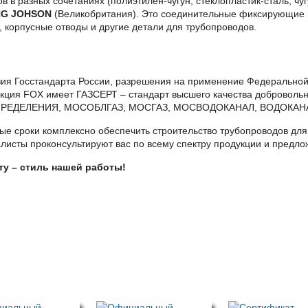
в в разных сочетаниях (полиэтилен-чугун, стеклопластик-сталь, ч
NG JOHSON
(Великобритания). Это соединительные фиксирующие
корпусные отводы и другие детали для трубопроводов.
вия Госстандарта России, разрешения на применение Федеральной
укция FOX имеет ГАЗСЕРТ – стандарт высшего качества доброволь
АСПРЕДЕЛЕНИЯ, МОСОБЛГАЗ, МОСГАЗ, МОСВОДОКАНАЛ, ВОДОКАН
ые сроки комплексно обеспечить строительство трубопроводов для
исты проконсультируют вас по всему спектру продукции и предл
у – стиль нашей работы!
Сертификаты