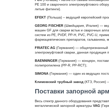
PE 100 и сварочного электромуфтового обор
литые фитинги).
EFEKT
(Польша)
– ведущий европейский про
GEORG FISCHER
(Швейцария, Италия) — вед
машин GF для сварки встык и сварочных апп
систем из PE, PVDF, PP-H, PVC, PVC-U, прим
фармацевтических препаратов, гальваника, м
FRIATEC
AG
(Германия) — общепризнанный м
электромуфтовой сварки, данная продукция
B
AENNINGER
(Германия) — концерн, постав
полипропилена (PP-R, PP-RCT);
S
IMONA
(Германия) — один из ведущих поста
Климовский трубный завод
(КТЗ, Россия) 
Поставки запорной ар
Весь спектр данного оборудования представл
металлической запорной арматуры
VAG
(Гер