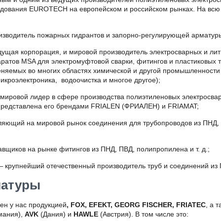
удования EUROTECH на европейском и российском рынках. На всю
изводитель пожарных гидрантов и запорно-регулирующей арматур
ущая корпорация, и мировой производитель электросварных и ли
аратов MSA для электромуфтовой сварки, фитингов и пластиковых
еняемых во многих областях химической и другой промышленности
икроэлектроника, водоочистка и многое другое);
ировой лидер в сфере производства полиэтиленовых электросвар
 представлена его брендами FRIALEN (ФРИАЛЕН) и FRIAMAT;
ляющий на мировой рынок соединения для трубопроводов из ПНД, а
вщиков на рынке фитингов из ПНД, ПВД, полипропилена и т. д.;
— крупнейший отечественный производитель труб и соединений из 
матуры
ен у нас продукцией
,
FOX,
EFEKT
,
GEORG
FISCHER
,
F
RIATEC
, а 
мания),
AVK
(Дания) и
HAWLE
(Австрия). В том числе это: