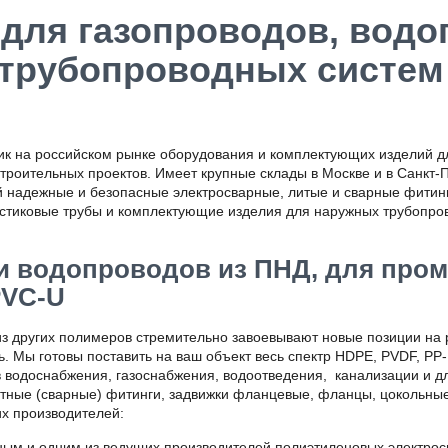
для газопроводов, водо
рубопроводных систем 
на российском рынке оборудования и комплектующих изделий дл
роительных проектов. Имеет крупные склады в Москве и в Санкт-П
й надежные и безопасные электросварные, литые и сварные фитин
астиковые трубы и комплектующие изделия для наружных трубопр
 и водопроводов из ПНД, для про
PVC-U
из других полимеров стремительно завоевывают новые позиции на
ь. Мы готовы поставить на ваш объект весь спектр HDPE, PVDF, P
в водоснабжения, газоснабжения, водоотведения, канализации и
тные (сварные) фитинги, задвижки фланцевые, фланцы, цокольные
их производителей:
ым и одним из ведущих производителей полиэтиленовых электрос