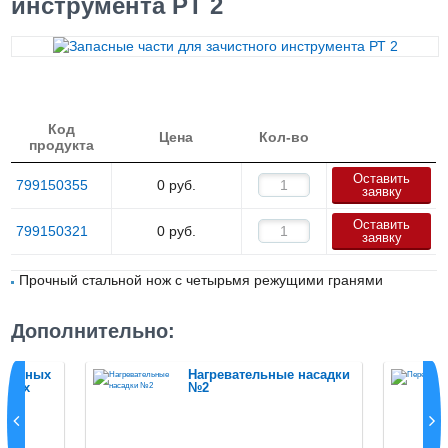
инструмента РТ 2
Код
Цена
Кол-во
продукта
Оставить
799150355
0
руб.
заявку
Оставить
799150321
0
руб.
заявку
Прочный стальной нож с четырьмя режущими гранями
Дополнительно:
ционных
Нагревательные насадки
оких
№2