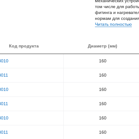
механических устройс
том числе для работ
фитинга и нагревате
нормам для создания
дает в результате м
Читать полностью
Код продукта
Диаметр (мм)
3010
160
3011
160
3010
160
3011
160
3010
160
3011
160