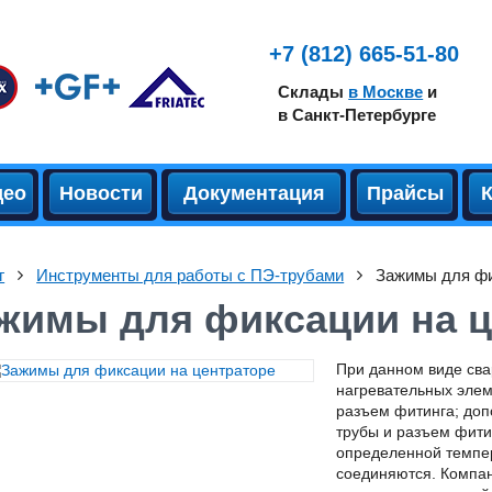
+7 (812) 665-51-80
Склады
в Москве
и
в Санкт-Петербурге
део
Новости
Документация
Прайсы
г
Инструменты для работы с ПЭ-трубами
Зажимы для фи
жимы для фиксации на ц
При данном виде сва
нагревательных элем
разъем фитинга; доп
трубы и разъем фити
определенной темпер
соединяются. Компан