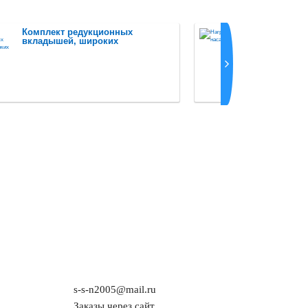
Комплект редукционных
Нагреват
вкладышей, широких
s-s-n2005@mail.ru
Заказы через сайт