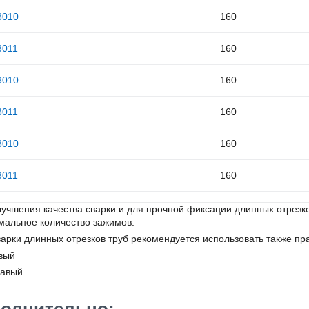
3010
160
3011
160
3010
160
3011
160
3010
160
3011
160
лучшения качества сварки и для прочной фиксации длинных отрезк
мальное количество зажимов.
варки длинных отрезков труб рекомендуется использовать также п
евый
равый