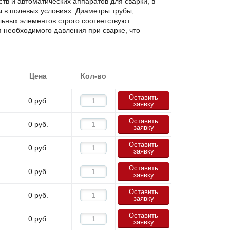
тв и автоматических аппаратов для сварки, в
ы в полевых условиях. Диаметры трубы,
льных элементов строго соответствуют
 необходимого давления при сварке, что
онолитное соединение.
Цена
Кол-во
Оставить
0
руб.
заявку
Оставить
0
руб.
заявку
Оставить
0
руб.
заявку
Оставить
0
руб.
заявку
Оставить
0
руб.
заявку
Оставить
0
руб.
заявку