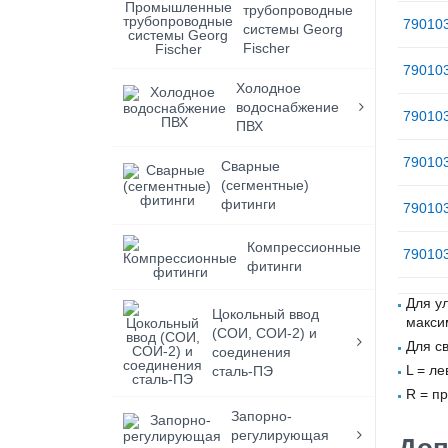
трубопроводные
79010
системы Georg
Fischer
79010
Холодное
водоснабжение
79010
ПВХ
79010
Сварные
(сегментные)
фитинги
79010
Компрессионные
79010
фитинги
Для у
Цокольный ввод
макси
(СОИ, СОИ-2) и
Для с
соединения
L = л
сталь-ПЭ
R = п
Запорно-
регулирующая