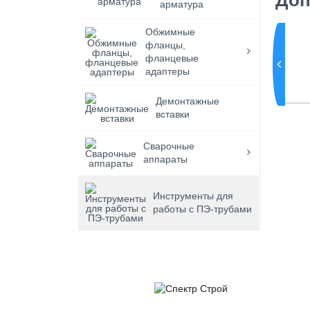
Доп
арматура
Обжимные
стной
Комплект редукционных
вкладышей №6
фланцы,
фланцевые
адаптеры
Демонтажные
вставки
Сварочные
аппараты
Инструменты для
работы с ПЭ-трубами