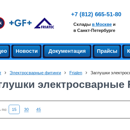
+7 (812) 665-51-80
Склады
в Москве
и
в Санкт-Петербурге
део
Новости
Документация
Прайсы
г
Электросварные фитинги
Frialen
Заглушки электро
глушки электросварные
 по:
15
30
45