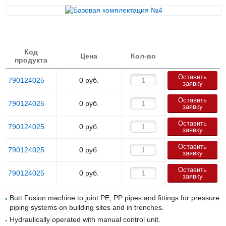
Код
Цена
Кол-во
продукта
Оставить
790124025
0
руб.
заявку
Оставить
790124025
0
руб.
заявку
Оставить
790124025
0
руб.
заявку
Оставить
790124025
0
руб.
заявку
Оставить
790124025
0
руб.
заявку
Butt Fusion machine to joint PE, PP pipes and fittings for pressure
piping systems on building sites and in trenches.
Hydraulically operated with manual control unit.