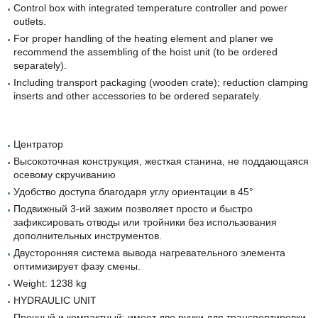
Control box with integrated temperature controller and power
outlets.
For proper handling of the heating element and planer we
recommend the assembling of the hoist unit (to be ordered
separately).
Including transport packaging (wooden crate); reduction clamping
inserts and other accessories to be ordered separately.
Центратор
Высокоточная конструкция, жесткая станина, не поддающаяся
осевому скручиванию
Удобство доступа благодаря углу ориентации в 45°
Подвижный 3-ий зажим позволяет просто и быстро
зафиксировать отводы или тройники без использования
дополнительных инструментов.
Двусторонняя система вывода нагревательного элемента
оптимизирует фазу смены.
Weight: 1238 kg
HYDRAULIC UNIT
Прочный и компактный; имеет две ручки для транспортировки