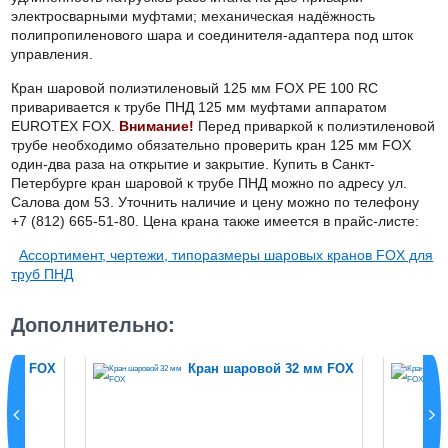
электросварными муфтами; механическая надёжность
полипропиленового шара и соединителя-адаптера под шток
управления.
Кран шаровой полиэтиленовый 125 мм
FOX
PE
100
RC
приваривается к трубе ПНД 125 мм муфтами аппаратом
EUROTEX
FOX
.
Внимание!
Перед приваркой к полиэтиленовой
трубе необходимо обязательно проверить кран 125 мм
FOX
один-два раза на открытие и закрытие. Купить в Санкт-
Петербурге кран шаровой к трубе ПНД можно по адресу ул.
Салова дом 53. Уточнить наличие и цену можно по телефону
+7 (812) 665-51-80. Цена крана также имеется в прайс-листе:
Ассортимент, чертежи, типоразмеры шаровых кранов FOX для
труб ПНД
Дополнительно:
5 мм FOХ
Кран шаровой 32 мм FOХ