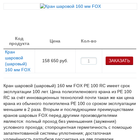
Код
Цена
Кол-во
продукта
Кран
шаровой
158 650
руб.
ЗАКАЗАТЬ
(шаровый)
160 мм FOХ
Кран шаровой (шаровый) 160 мм
FOX
PE
100
RC
имеет срок
эксплуатации 100 лет. Цена полиэтиленового крана из
PE
100
RC
за счёт инновационных технологий почти такая же как цена
крана из обычного полиэтилена
PE
100 со сроком эксплуатации
меньшим в 2 раза. Вторым и последующими преимуществами
кранов шаровых
FOX
перед другими производителями
являются: полный проход без уменьшения (заужения)
условного прохода; стопроцентная герметичность с помощью
запатентованной системы уплотнения; достаточная
удлинённость патрубков рассчитана на две приварки