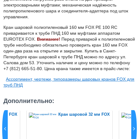
электросварными муфтами; механическая надёжность
полипропиленового шара и соединителя-адаптера под шток
управления.
Кран шаровой полиэтиленовый 160 мм
FOX
PE
100
RC
приваривается к трубе ПНД 160 мм муфтами аппаратом
EUROTEX
FOX
.
Внимание!
Перед приваркой к полиэтиленовой
трубе необходимо обязательно проверить кран 160 мм
FOX
один-два раза на открытие и закрытие. Купить в Санкт-
Петербурге кран шаровой к трубе ПНД можно по адресу ул.
Салова дом 53. Уточнить наличие и цену можно по телефону
+7 (812) 665-51-80. Цена крана также имеется в прайс-листе:
Ассортимент, чертежи, типоразмеры шаровых кранов FOX для
труб ПНД
Дополнительно:
5 мм FOХ
Кран шаровой 32 мм FOХ