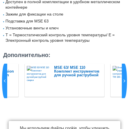
Доступен в полной комплектации в удобном металлическом
контейнере
Зажим для фиксации на столе
Подставка для MSE 63
Установочные винты и ключ
Т = Термостатический контроль уровня температуры/ E =
Электронный контроль уровня температуры
Дополнительно:
t
MSE 63/ MSE 110
rofusion
Комплект инструментов
ction
для ручной раструбной
сварки
Мы используем файлы cookie, чтобы улучшить