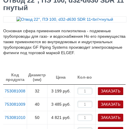
Отвод 22°, ПЭ 100, d32-d630 SDR 11
гнутый
Основная сфера применения полиэтилена - подземные
трубопроводы для газо- и водоснабжения Но его преимущества
также применяются во внутредомовых и индустриальных
трубопроводах GF Piping Systems производит электросварные
фитинги под торговой маркой ELGEF.
Код
Диаметр
Цена
Кол-во
продукта
(мм)
753081008
32
3 199
руб.
ЗАКАЗАТЬ
753081009
40
3 485
руб.
ЗАКАЗАТЬ
753081010
50
4 821
руб.
ЗАКАЗАТЬ