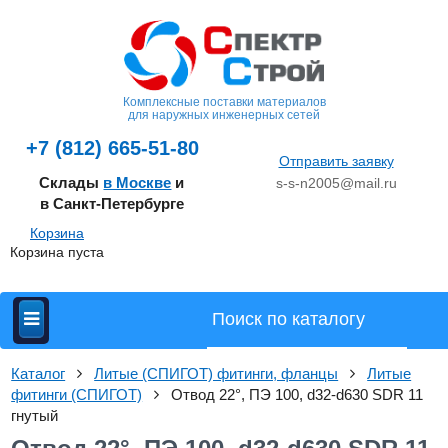
Комплексные поставки материалов
для наружных инженерных сетей
+7 (812) 665-51-80
Отправить заявку
Склады
в Москве
и
s-s-n2005@mail.ru
в Санкт-Петербурге
Корзина
Корзина пуста
Каталог
Литые (СПИГОТ) фитинги, фланцы
Литые
фитинги (СПИГОТ)
Отвод 22°, ПЭ 100, d32-d630 SDR 11
гнутый