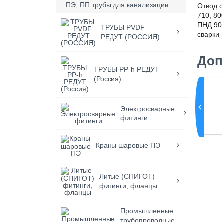
ПЭ, ПП трубы для канализации
Отвод с
710, 8
ПНД 90
ТРУБЫ PVDF
сварки
РЕДУТ (РОССИЯ)
Доп
ТРУБЫ PP-h РЕДУТ
(Россия)
анец
Переход сварной в стык ПНД
Электросварные
фитинги
Краны шаровые ПЭ
Литые (СПИГОТ)
фитинги, фланцы
Промышленные
трубопроводные