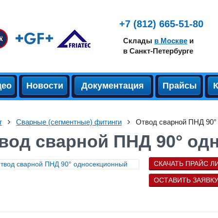
+7 (812) 665-51-80
Склады
в Москве
и
в Санкт-Петербурге
део
Новости
Документация
Прайсы
г
Сварные (сегментные) фитинги
Отвод сварной ПНД 90°
вод сварной ПНД 90° од
СКАЧАТЬ ПРАЙС Л
ОСТАВИТЬ ЗАЯВК