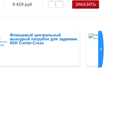
9 419
руб.
ЗАКАЗАТЬ
Фланцевый центральный
Ковер AV
выходной патрубок для задвижек
AVK Combi-Cross