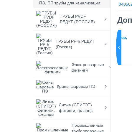
ПЭ, ПП трубы для канализации
04050
ТРУБЫ PVDF
Доп
РЕДУТ (РОССИЯ)
 задвижек
Опорная плита AVK для
удлинителей штоков под ковер,
ТРУБЫ PP-h РЕДУТ
тип 80/46
(Россия)
Электросварные
фитинги
Краны шаровые ПЭ
Литые (СПИГОТ)
фитинги, фланцы
Промышленные
трубопроводные