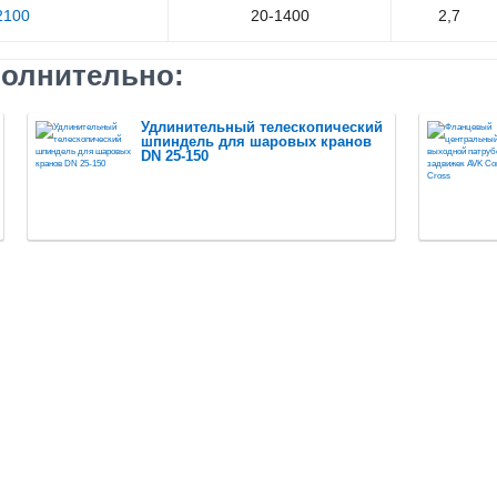
2100
20-1400
2,7
олнительно:
Удлинительный телескопический
шпиндель для шаровых кранов
DN 25-150