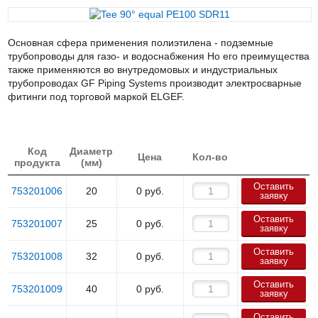
Основная сфера применения полиэтилена - подземные
трубопроводы для газо- и водоснабжения Но его преимущества
также применяются во внутредомовых и индустриальных
трубопроводах GF Piping Systems производит электросварные
фитинги под торговой маркой ELGEF.
Код
Диаметр
Цена
Кол-во
продукта
(мм)
Оставить
753201006
20
0
руб.
заявку
Оставить
753201007
25
0
руб.
заявку
Оставить
753201008
32
0
руб.
заявку
Оставить
753201009
40
0
руб.
заявку
Оставить