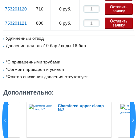
Оставить
753201120
710
0
руб.
заявку
Оставить
753201121
800
0
руб.
заявку
Удлиненный отвод
Давление для газа10 бар / воды 16 бар
*С приваренными трубами
*Сегмент приварен и усилен
*Фактор снижения давления отсутствует
Дополнительно:
L-FIT
Chamfered upper clamp
№2