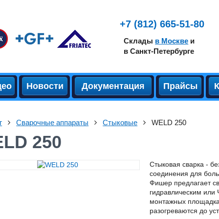
+7 (812) 665-51-80
Склады
в Москве
и
в Санкт-Петербурге
део
Новости
Документация
Прайсы
г
Сварочные аппараты
Стыковые
WELD 250
LD 250
Стыковая сварка - б
соединения для боль
Фишер предлагает с
гидравлическим или 
монтажных площадках
разогреваются до ус