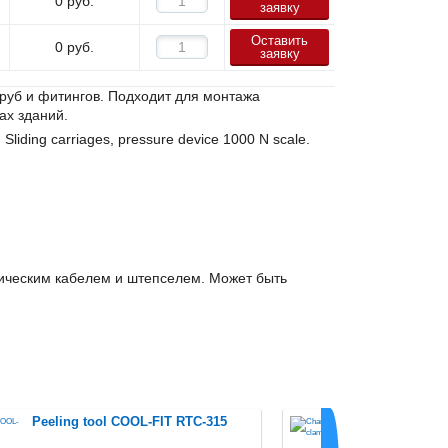
0
руб.
заявку
Оставить
0
руб.
заявку
руб и фитингов. Подходит для монтажа
ах зданий.
liding carriages, pressure device 1000 N scale.
рическим кабелем и штепселем. Может быть
Peeling tool COOL-FIT RTC-315
Chamfere