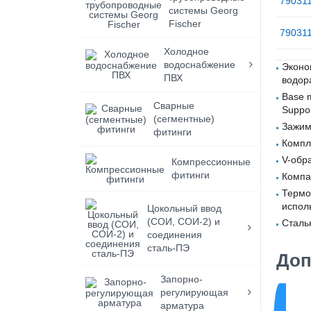
79031
системы Georg
Fischer
79031
Холодное
водоснабжение
Эконо
ПВХ
водор
Base m
Сварные
Suppor
(сегментные)
Зажим
фитинги
Компл
V-обр
Компрессионные
фитинги
Компа
Термо
испол
Цокольный ввод
(СОИ, СОИ-2) и
Сталь
соединения
сталь-ПЭ
Доп
Запорно-
регулирующая
ция №5
Стационарный аппарат для
стыковой сварки WM 630
арматура