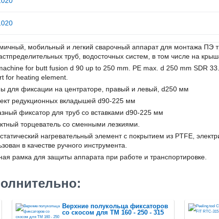
1020
1020
мичный, мобильный и легкий сварочный аппарат для монтажа ПЭ т
астпределительных труб, водосточных систем, в том числе на крыш
achine for butt fusion d 90 up to 250 mm. PE max. d 250 mm SDR 33. S
t for heating element.
ы для фиксации на центраторе, правый и левый, d250 мм
ект редукционных вкладышей d90-225 мм
азный фиксатор для труб со вставками d90-225 мм
ктный торцеватель со сменными лезкиями.
статический нагревательный элемент с покрытием из PTFE, элект
ьзован в качестве ручного инструмента.
ная рамка для защиты аппарата при работе и транспортировке.
олнительно:
Верхние полукольца фиксаторов
со скосом для TM 160 - 250 - 315