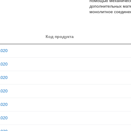
помощью механическ
дополнительных мате
монолитное соедине
Код продукта
1020
1020
1020
1020
1020
1020