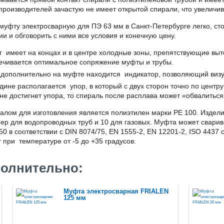
производителей зачастую не имеет открытой спирали, что увеличив
 муфту электросварную для ПЭ 63 мм в Санкт-Петербурге легко, с
и и обговорить с ними все условия и конечную цену.
г имеет на концах и в центре холодные зоны, препятствующие вы
ечивается оптимальное сопряжение муфты и трубы.
 дополнительно на муфте находится индикатор, позволяющий визу
дине располагается упор, в который с двух сторон точно по цент
 не достигнет упора, то спираль после расплава может «обвалиться
алом для изготовления является полиэтилен марки PE 100. Издели
ер для водопроводных труб и 10 для газовых. Муфта может сварива
50 в соответствии с DIN 8074/75, EN 1555-2, EN 12201-2, ISO 443
 при температуре от -5 до +35 градусов.
олнительно:
Муфта электросварная FRIALEN
125 мм