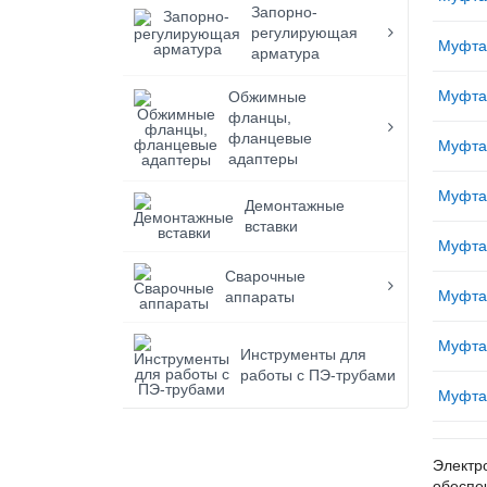
Запорно-
регулирующая
Муфта
арматура
Муфта
Обжимные
фланцы,
фланцевые
Муфта
адаптеры
Муфта
Демонтажные
вставки
Муфта
Сварочные
Муфта
аппараты
Муфта
Инструменты для
работы с ПЭ-трубами
Муфта
Электр
обеспе