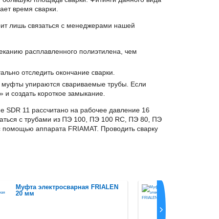
ает время сварки.
тоит лишь связаться с менеджерами нашей
теканию расплавленного полиэтилена, чем
ально отследить окончание сварки.
ру муфты упираются свариваемые трубы. Если
» и создать короткое замыкание.
е SDR 11 рассчитано на рабочее давление 16
ться с трубами из ПЭ 100, ПЭ 100 RC, ПЭ 80, ПЭ
7 с помощью аппарата FRIAMAT. Проводить сварку
Муфта электросварная FRIALEN
Муфта эл
20 мм
25 мм