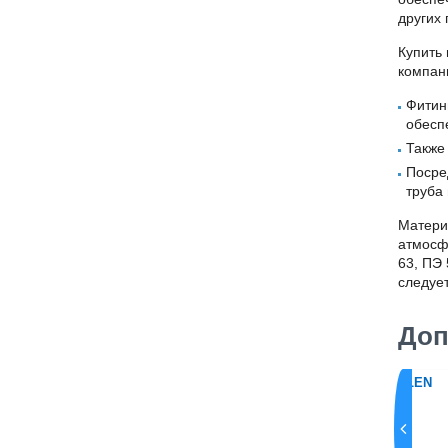
других 
Купить
компани
Фитин
обесп
Также
Посре
труба
Матери
атмосф
63, ПЭ 
следует
Доп
ная FRIALEN
Муфта электросварная FRIALEN
110 мм