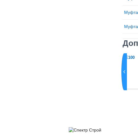
Муфта
Муфта
Доп
ная GF PE100
Муфта электросварная GF PE100
SDR11 PN16 d110