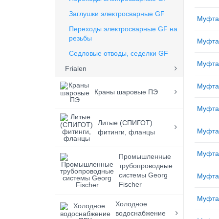
Заглушки электросварные GF
Муфта
Переходы электросварные GF на
резьбы
Муфта
Седловые отводы, седелки GF
Муфта
Frialen
Муфта
Краны шаровые ПЭ
Муфта
Литые (СПИГОТ)
Муфта
фитинги, фланцы
Муфта
Промышленные
трубопроводные
системы Georg
Муфта
Fischer
Муфта
Холодное
водоснабжение