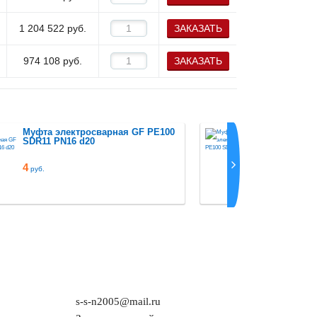
1 204 522
руб.
ЗАКАЗАТЬ
974 108
руб.
ЗАКАЗАТЬ
Муфта электросварная GF PE100
Муфта эл
SDR11 PN16 d20
SDR11 PN
4
руб.
s-s-n2005@mail.ru