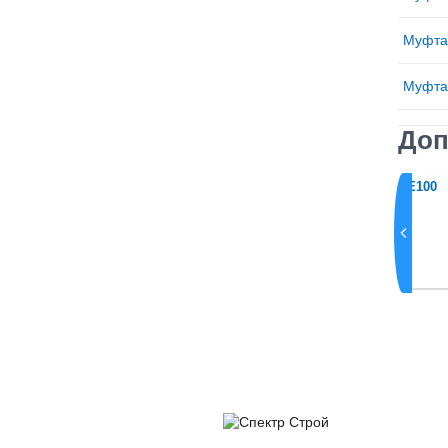
Муфта
Муфта
Доп
ная GF PE100
Муфта электросварная GF PE100
SDR11 PN16 d110