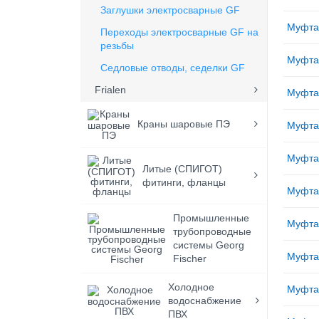
Заглушки электросварные GF
Муфта
Переходы электросварные GF на
резьбы
Муфта
Седловые отводы, седелки GF
Frialen
Муфта
Краны шаровые ПЭ
Муфта
Муфта
Литые (СПИГОТ)
фитинги, фланцы
Муфта
Промышленные
Муфта
трубопроводные
системы Georg
Муфта
Fischer
Холодное
Муфта
водоснабжение
ПВХ