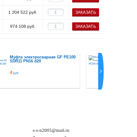
1 204 522
руб.
ЗАКАЗАТЬ
974 108
руб.
ЗАКАЗАТЬ
Муфта электросварная GF PE100
Муфта эл
SDR11 PN16 d20
SDR11 PN
4
руб.
s-s-n2005@mail.ru