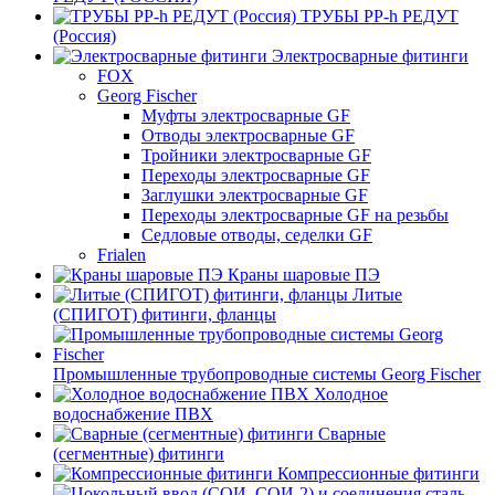
ТРУБЫ PP-h РЕДУТ
(Россия)
Электросварные фитинги
FOX
Georg Fischer
Муфты электросварные GF
Отводы электросварные GF
Тройники электросварные GF
Переходы электросварные GF
Заглушки электросварные GF
Переходы электросварные GF на резьбы
Седловые отводы, седелки GF
Frialen
Краны шаровые ПЭ
Литые
(СПИГОТ) фитинги, фланцы
Промышленные трубопроводные системы Georg Fischer
Холодное
водоснабжение ПВХ
Сварные
(сегментные) фитинги
Компрессионные фитинги