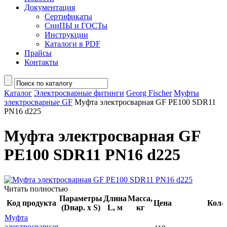
Документация
Сертификаты
СниПЫ и ГОСТы
Инструкции
Каталоги в PDF
Прайсы
Контакты
Каталог
Электросварные фитинги
Georg Fischer
Муфты
электросварные GF
Муфта электросварная GF PE100 SDR11
PN16 d225
Муфта электросварная GF
PE100 SDR11 PN16 d225
Читать полностью
Параметры
Длина
Масса,
Код продукта
Цена
Кол-
(Dнар. х S)
L, м
кг
Муфта
электросварная