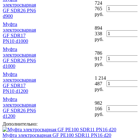
724
электросварная
765
GF SDR26 PN6
руб.
d900
Муфта
894
электросварная
338
GF SDR17
руб.
PN10 d1000
Муфта
786
электросварная
917
GF SDR26 PN6
руб.
d1000
Муфта
1 214
электросварная
487
GF SDR17
руб.
PN10 d1200
Муфта
982
электросварная
166
GF SDR26 PN6
руб.
d1200
Дополнительно:
Муфта электросварная GF PE100 SDR11 PN16 d20