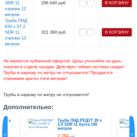
SDR 11
296 640
руб.
В КОРЗИНУ
отрезок 12
метров
Труба ПНД
630 х 57,2
SDR 11
321 360
руб.
В КОРЗИНУ
отрезок 13
метров
Не является публичной офертой. Цены уточняйте на день
покупки в отделе продаж. Действует гибкая система скидок!
Трубы в нарезку по метру не отпускаются! Продаются
отрезками кратно пяти метрам!
Трубы в нарезку по метру не отпускаются!
Дополнительно:
 20 х
Труба ПНД РЕДУТ 20 х
 50
2,0 SDR 11 бухта 100
метров
2 784
руб.